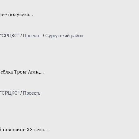
ее полувека...
"СРЦКС"
/
Проекты
/
Сургутский район
сёлка Тром-Аган,...
"СРЦКС"
/
Проекты
половине ХХ века...