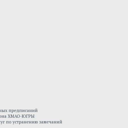
нных предписаний
айона ХМАО-ЮГРЫ
луг по устранению замечаний