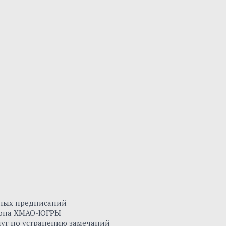
нных предписаний
айона ХМАО-ЮГРЫ
луг по устранению замечаний