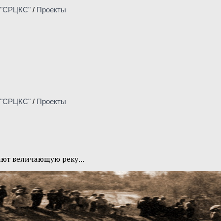
"СРЦКС"
/
Проекты
"СРЦКС"
/
Проекты
ают величающую реку...