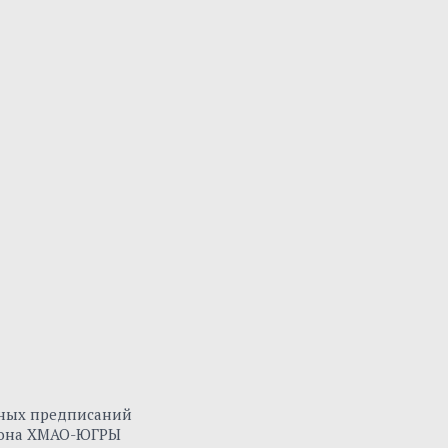
нных предписаний
айона ХМАО-ЮГРЫ