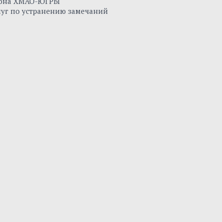
айона ХМАО-ЮГРЫ
луг по устранению замечаний