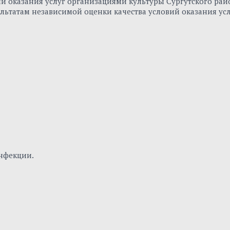
вий оказания услуг организациями культуры Сургутского р
льтатам независимой оценки качества условий оказания ус
нфекции.