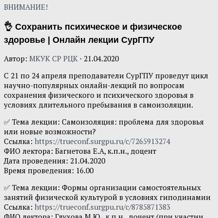
ВНИМАНИЕ!
👌 Сохранить психическое и физическое
здоровье | Онлайн лекции СурГПУ
Автор:
МКУК СР РЦК
·
21.04.2020
С 21 по 24 апреля преподаватели СурГПУ проведут цикл
научно-популярных онлайн-лекций по вопросам
сохранения физического и психического здоровья в
условиях длительного пребывания в самоизоляции.
✅ Тема лекции: Самоизоляция: проблема для здоровья
или новые возможности?
Ссылка:
https://trueconf.surgpu.ru/c/7265913274
ФИО лектора: Багнетова Е.А, к.п.н., доцент
Дата проведения: 21.04.2020
Время проведения: 16.00
✅ Тема лекции: Формы организации самостоятельных
занятий физической культурой в условиях гиподинамии
Ссылка:
https://trueconf.surgpu.ru/c/8785871383
ФИО лектора: Глухова М.Ю., к.п.н., доцент (при участии