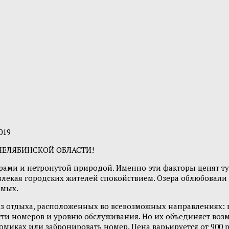
019
 ЧЕЛЯБИНСКОЙ ОБЛАСТИ!
ами и нетронутой природой. Именно эти факторы ценят тур
влекая городских жителей спокойствием. Озера облюбовали 
емых.
з отдыха, расположенных во всевозможных направлениях: вб
сти номеров и уровню обслуживания. Но их объединяет во
иках или забронировать номер. Цена варьируется от 900 ру