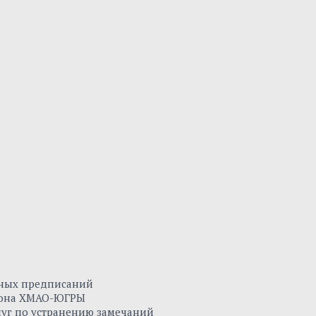
нных предписаний
айона ХМАО-ЮГРЫ
луг по устранению замечаний