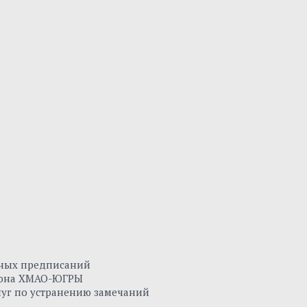
нных предписаний
айона ХМАО-ЮГРЫ
луг по устранению замечаний