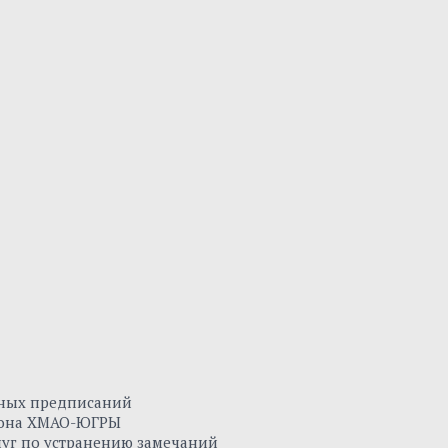
нных предписаний
айона ХМАО-ЮГРЫ
луг по устранению замечаний