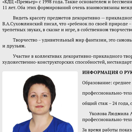
«КДЦ «Премьер» с 1998 года. Также основателем и бессме
11 лет. Оба этих формирований очень взаимосвязаны межд
Видеть красоту предметов декоративно — прикладного ис
В.А.Сухомлинский писал, что «ребенок по своей природе –
трепетных звуках, в сказке и игре, в собственном творчест
Творчество – удивительный мир фантазии, это самовыраж
и друзьям.
Участие в коллективах декоративно-прикладного творчес
художественно-конструкторских способностей, нестандар
ИНФОРМАЦИЯ О РУ
Образование: среднее
профессионально-техни
общий стаж – 24 года, 
Уколова Людмила Анат
профессионально-тех
За время работы пока