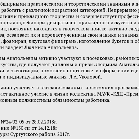
обширными практическими и теоретическими знаниями в д
работать с различной возрастной категорией. Непрерывно 
гиями прикладного творчества и совершенствует профессио
порталов, вебинары декоративно-прикладного искусства и о
к, постоянно находится в творческом поиске, активно сле
а, осваивает их и передает ученикам свои навыки и знания
 фоамиран, джутовая филигрань, изготовление букетов и о
и владеет Людмила Анатольевна.
 Анатольевны активно участвуют в поселковых, районных,
усства, где получают дипломы и призы. Людмила Анатольев
ки, и экспозиции, помогает в подготовке и оформлении сц
ы и индивидуальные занятия Л.А. Уколовой.
янно участвует в театрализованных новогодних программах
ет активное участие в жизни коллектива МАУК «КДЦ «Премь
основным должностным обязанностям работника.
24/02-05 от 28.02.2018г.
ие №150-пг от 14.12.18г.
уры Сургутского района 2017г.