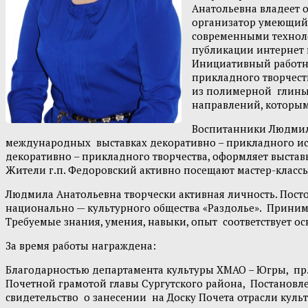
Анатольевна владеет 
организатор умеющий 
современными техноло
публикации интернет 
Инициативный работни
прикладного творчеств
из полимерной глины,
направлений, которым
Воспитанники Людмилы
международных выставках декоративно – прикладного иск
декоративно – прикладного творчества, оформляет выстав
Жители г.п. Федоровский активно посещают мастер-класс
Людмила Анатольевна творчески активная личность. Посто
национально — культурного общества «Раздолье». Принима
Требуемые знания, умения, навыки, опыт соответствует 
За время работы награждена:
Благодарностью департамента культуры ХМАО – Югры, пр.№
Почетной грамотой главы Сургутского района, Постановлен
свидетельство о занесении на Доску Почета отрасли культ