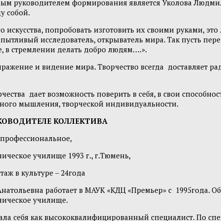
нным руководителем формирования является Уколова Людмил
у собой.
кусства, попробовать изготовить их своими руками, это л
 пытливый исследователь, открыватель мира. Так пусть пер
ве, в стремлении делать добро людям….».
ение и видение мира. Творчество всегда доставляет рад
тва дает возможность поверить в себя, в свои способност
тного мышления, творческой индивидуальности.
КОВОДИТЕЛЕ КОЛЛЕКТИВА
 профессиональное,
ческое училище 1993 г., г.Тюмень,
стаж в культуре – 24года
ольевна работает в МАУК «КДЦ «Премьер» с 1995года. Об
ническое училище.
зала себя как высококвалифицированный специалист. По с