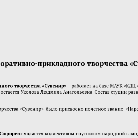
коративно-прикладного творчества «С
ного творчества «Сувенир»
работает на базе МАУК «КДЦ «П
тается Уколова Людмила Анатольевна. Состав студии разнов
чества «Сувенир» было присвоено почетное звание «Наро
Сюрприз»
является коллективом-спутником народной самод