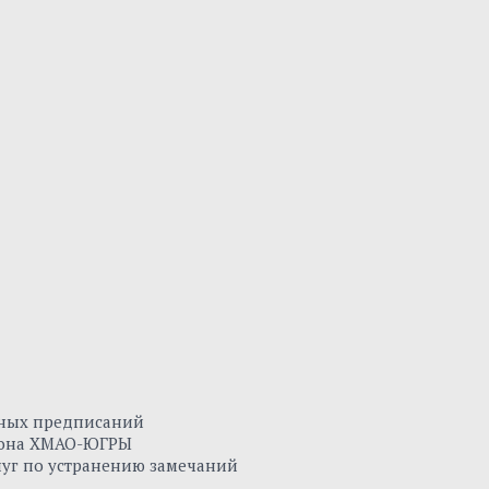
нных предписаний
айона ХМАО-ЮГРЫ
луг по устранению замечаний