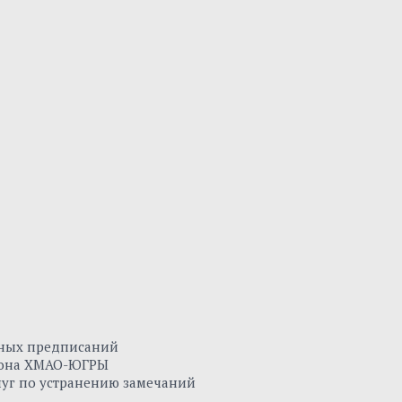
нных предписаний
айона ХМАО-ЮГРЫ
луг по устранению замечаний