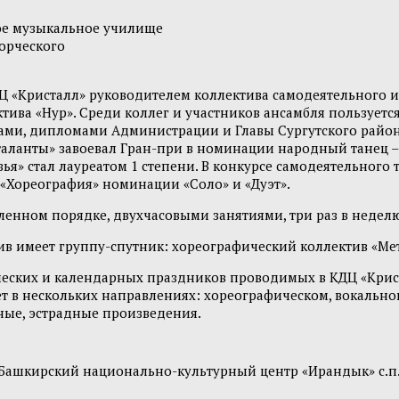
ое музыкальное училище
ворческого
КДЦ «Кристалл» руководителем коллектива самодеятельного 
тива «Нур». Среди коллег и участников ансамбля пользуетс
ами, дипломами Администрации и Главы Сургутского район
таланты» завоевал Гран-при в номинации народный танец –
рузья» стал лауреатом 1 степени. В конкурсе самодеятельно
«Хореография» номинации «Соло» и «Дуэт».
ленном порядке, двухчасовыми занятиями, три раз в неделю
ктив имеет группу-спутник: хореографический коллектив «М
ческих и календарных праздников проводимых в КДЦ «Крис
т в нескольких направлениях: хореографическом, вокальном
ные, эстрадные произведения.
«Башкирский национально-культурный центр «Ирандык» с.