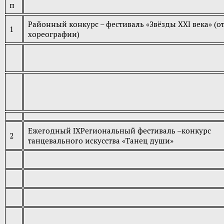
п
Районный конкурс – фестиваль «Звёзды XXI века» (о
1
хореографии)
Ежегодный IXРегиональный фестиваль –конкурс
2
танцевального искусства «Танец души»