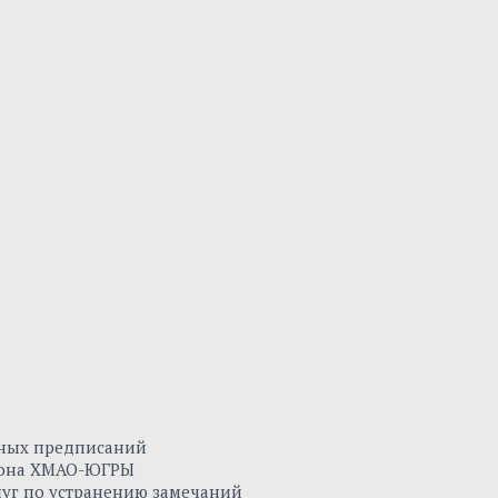
нных предписаний
айона ХМАО-ЮГРЫ
луг по устранению замечаний