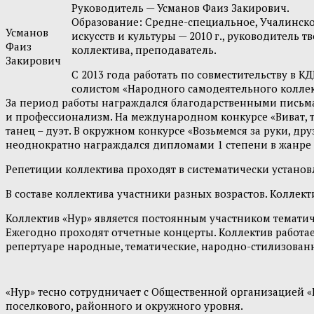
Руководитель — Усманов Фаиз Закирович.
Образование: Средне-специальное, Учалинск
Усманов
искусств и культуры — 2010 г., руководитель т
Фаиз
коллектива, преподаватель.
Закирович
С 2013 года работать по совместительству в 
солистом «Народного самодеятельного коллек
За период работы награждался благодарственными письм
и профессионализм. На международном конкурсе «Виват, 
танец – дуэт. В окружном конкурсе «Возьмемся за руки, д
неоднократно награждался дипломами 1 степени в жанре 
Репетиции коллектива проходят в систематически установ
В составе коллектива участники разных возрастов. Колле
Коллектив «Нур» является постоянным участником темати
Ежегодно проходят отчетные концерты. Коллектив работае
репертуаре народные, тематические, народно-стилизован
«Нур» тесно сотрудничает с Общественной организацией 
поселкового, районного и окружного уровня.