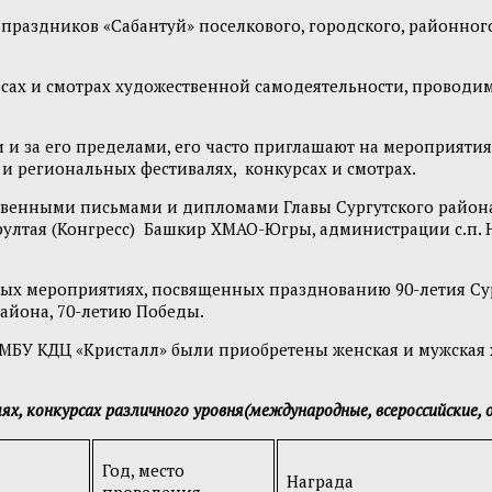
раздников «Сабантуй» поселкового, городского, районного 
рсах и смотрах художественной самодеятельности, провод
 и за его пределами, его часто приглашают на мероприяти
и региональных фестивалях, конкурсах и смотрах.
твенными письмами и дипломами Главы Сургутского района
рултая (Конгресс) Башкир ХМАО-Югры, администрации с.п.
нных мероприятиях, посвященных празднованию 90-летия Су
айона, 70-летию Победы.
 МБУ КДЦ «Кристалл» были приобретены женская и мужская 
ях, конкурсах различного уровня(международные, всероссийские, 
Год, место
Награда