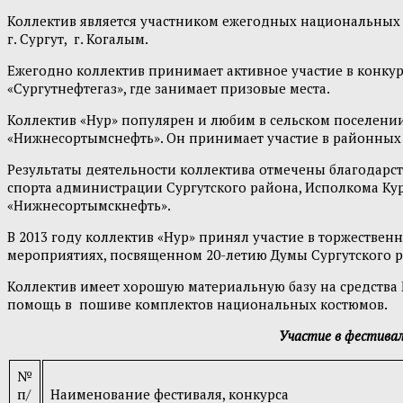
Коллектив является участником ежегодных национальных п
г. Сургут, г. Когалым.
Ежегодно коллектив принимает активное участие в конку
«Сургутнефтегаз», где занимает призовые места.
Коллектив «Нур» популярен и любим в сельском поселении
«Нижнесортымснефть». Он принимает участие в районных 
Результаты деятельности коллектива отмечены благодарс
спорта администрации Сургутского района, Исполкома Ку
«Нижнесортымскнефть».
В 2013 году коллектив «Нур» принял участие в торжестве
мероприятиях, посвященном 20-летию Думы Сургутского р
Коллектив имеет хорошую материальную базу на средства
помощь в пошиве комплектов национальных костюмов.
Участие в фестивал
№
п/
Наименование фестиваля, конкурса