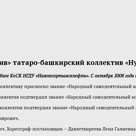
в» татаро-башкирский коллектив «Ну
а базе КоСК НГДУ «Нижнесортымскнефть». С октября 2008 года
а коллективу присвоено звание «Народный самодеятельный к
а коллектив подтвердил звание «Народный самодеятельный к
да коллектив подтвердил звание «Народный самодеятельный 
ыярович.
ич. Хореограф-постановщик — Давлеткиреева Лена Галиевна