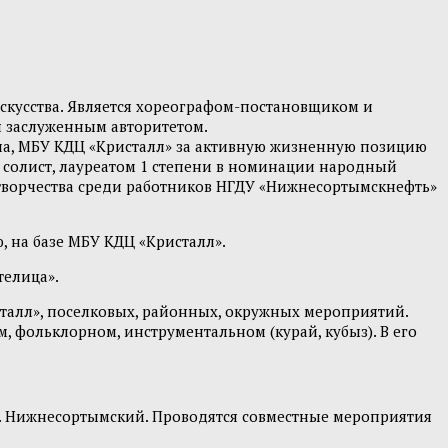
искусства. Является хореографом-постановщиком и
я заслуженным авторитетом.
а, МБУ КДЦ «Кристалл» за активную жизненную позицию
 солист, лауреатом 1 степени в номинации народный
го творчества среди работников НГДУ «Нижнесортымскнефть»
, на базе МБУ КДЦ «Кристалл».
етелица».
талл», поселковых, районных, окружных мероприятий.
, фольклорном, инструментальном (курай, кубыз). В его
п. Нижнесортымский. Проводятся совместные мероприятия