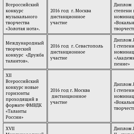
Всероссийский
Диплом 
конкурс
2016 год г. Москва
степени 
музыкального
дистанционное
номина
творчества
участие
«Вокаль
«Золотая нота».
творчест
Диплом 
Международный
2016 год г. Севастополь
I степени
творческий
дистанционное
номина
конкурс «Дружба
участие
«Академ
талантов».
пение»
XII
Всероссийский
Диплом 
конкурс новые
2016 год г. Москва
I степени
горизонты
дистанционное
номинац
проходящий в
участие
«Вокаль
формате ФМВДК
творчест
«Таланты
России»
XVII
Диплом 