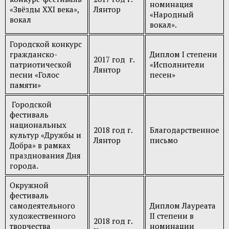
номинация
«Звёзды XXI века»,
Лянтор
«Народный
вокал
вокал».
Городской конкурс
гражданско-
Диплом I степени
2017 год г.
патриотической
«Исполнители
Лянтор
песни «Голос
песен»
памяти»
Городской
фестиваль
национальных
2018 год г.
Благодарственное
культур «Дружбы и
Лянтор
письмо
Добра» в рамках
празднования Дня
города.
Окружной
фестиваль
самодеятельного
Диплом Лауреата
художественного
II степени в
2018 год г.
творчества
номинации