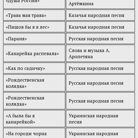
«Душа России»
Артёмкина
«Трава мая трава»
Казачья народная песня
«Пишов бы я в лес»
Казачья народная песня
«Параня»
Русская народная песня
Слова и музыка А.
«Канарейка распевала»
Аропетяна
«Как по садичку»
Русская народная песня
«Рождественская
Русская народная песня
колядка»
«Рождественская
Русская народная песня
колядка»
«А была бы я
Украинская народная
канарейкой»
песня
«На городи чорна
Украинская народная