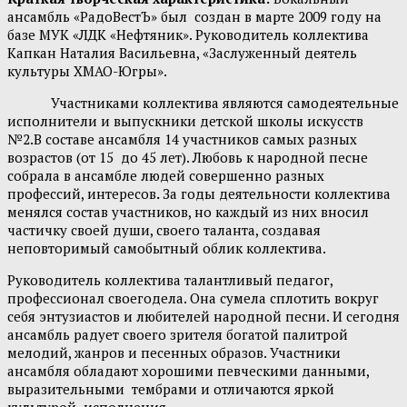
ансамбль «РадоВестЪ» был создан в марте 2009 году на
базе МУК «ЛДК «Нефтяник». Руководитель коллектива
Капкан Наталия Васильевна, «Заслуженный деятель
культуры ХМАО-Югры».
Участниками коллектива являются самодеятельные
исполнители и выпускники детской школы искусств
№2.В составе ансамбля 14 участников самых разных
возрастов (от 15 до 45 лет). Любовь к народной песне
собрала в ансамбле людей совершенно разных
профессий, интересов
.
За годы деятельности коллектива
менялся состав участников, но каждый из них вносил
частичку своей души, своего таланта, создавая
неповторимый самобытный облик коллектива.
Руководитель коллектива талантливый педагог,
профессионал своегодела. Она сумела сплотить вокруг
себя энтузиастов и любителей народной песни. И сегодня
ансамбль радует своего зрителя богатой палитрой
мелодий, жанров и песенных образов. Участники
ансамбля обладают хорошими певческими данными,
выразительными тембрами и отличаются яркой