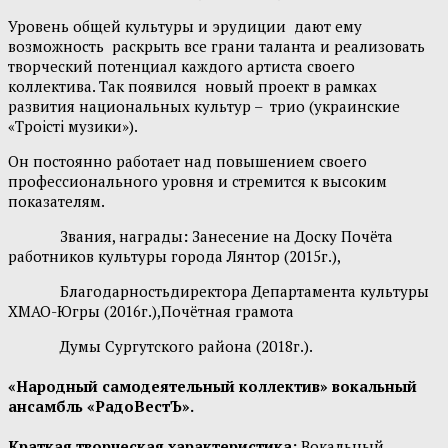
Уровень общей культуры и эрудиции дают ему
возможность раскрыть все грани таланта и реализовать
творческий потенциал каждого артиста своего
коллектива. Так появился новый проект в рамках
развития национальных культур – трио (украинские
«Троiстi музики»).
Он постоянно работает над повышением своего
профессионального уровня и стремится к высоким
показателям.
Звания, награды
:
Занесение на Доску Почёта
работников культуры города Лянтор (2015г.),
Благодарностьдиректора Департамента культуры
ХМАО-Югры (2016г.),Почётная грамота
Думы Сургутского района (2018г.).
«Народный самодеятельный коллектив» вокальный
ансамбль «РадоВестЪ».
Краткая творческая характеристика:
Вокальный