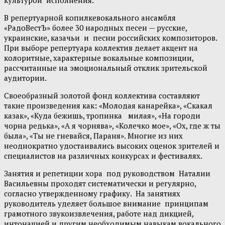
культурой исполнения.
В репертуарной копилкевокального ансамбля
«РадоВестЪ» более 30 народных песен — русские,
украинские, казачьи и песни российских композиторов.
При выборе репертуара коллектив делает акцент на
колоритные, характерные вокальные композиции,
рассчитанные на эмоциональный отклик зрительской
аудитории.
Своеобразный золотой фонд коллектива составляют
такие произведения как
:
«Молодая канарейка», «Скакал
казак», «Куда бежишь, тропинка милая», «На городи
чорна редька», «А я чорнява», «Колечко мое», «Ох, где ж ты
была», «Ты не гневайся, Параня». Многие из них
неоднократно удостаивались высоких оценок зрителей и
специалистов на различных конкурсах и фестивалях.
Занятия и репетиции хора под руководством Наталии
Васильевны проходят систематически и регулярно,
согласно утвержденному графику. На занятиях
руководитель уделяет большое внимание принципам
грамотного звукоизвлечения, работе над дикцией,
интонацией и другим необходимым навыкам вокального