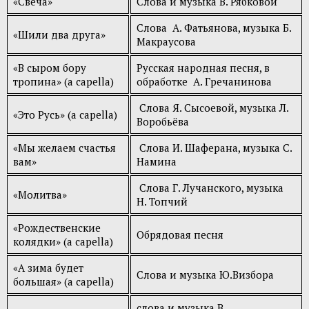
«Свеча»
Слова и музыка В. Рябковой
Слова А. Фатьянова, музыка Б.
«Шили два друга»
Макраусова
«В сыром бору
Русская народная песня, в
тропина» (a capella)
обработке А. Гречанинова
Слова Я. Сысоевой, музыка Л.
«Это Русь» (a capella)
Воробьёва
«Мы желаем счастья
Слова И. Шаферана, музыка С.
вам»
Намина
Слова Г. Лучанского, музыка
«Молитва»
Н. Топчий
«Рождественские
Обрядовая песня
колядки» (a capella)
«А зима будет
Слова и музыка Ю.Визбора
большая» (a capella)
слова и музыка В.