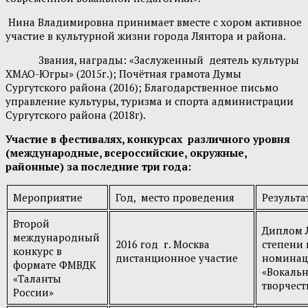
Нина Владимировна принимает вместе с хором активное
участие в культурной жизни города Лянтора и района.
Звания, награды: «Заслуженный деятель культуры
ХМАО-Югры» (2015г.); Почётная грамота Думы
Сургутского района (2016); Благодарственное письмо
управление культуры, туризма и спорта администрации
Сургутского района (2018г).
Участие в фестивалях, конкурсах различного уровня
(международные, всероссийские, окружные,
районные) за последние три года:
Мероприятие
Год, место проведения
Результ
Второй
Диплом Л
международный
2016 год г. Москва
степени 
конкурс в
дистанционное участие
номина
формате ФМВДК
«Вокаль
«Таланты
творчест
России»