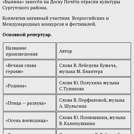
«Былина» занесён на Доску Почёта отрасли культуры
Сургутского района.
Коллектив активный участник Всероссийских и
Международных конкурсов и фестивалей.
Основной репертуар.
Название
Автор
произведения
«Вечная слава
Слова В. Лебедева Кумача,
героям»
музыка М. Блантера
Слова Ю. Полухина музыка
«Родина»
С.Туликова
Слова В. Перфиловой, музыка
«Птица — разлука»
А. Шульгина
Слова Ю. Понюшкина, музыка
«Осень воеводица»
В. Калинушкина