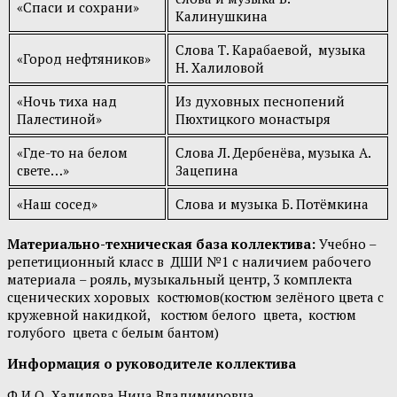
«Спаси и сохрани»
Калинушкина
Слова Т. Карабаевой, музыка
«Город нефтяников»
Н. Халиловой
«Ночь тиха над
Из духовных песнопений
Палестиной»
Пюхтицкого монастыря
«Где-то на белом
Слова Л. Дербенёва, музыка А.
свете…»
Зацепина
«Наш сосед»
Слова и музыка Б. Потёмкина
Материально-техническая база коллектива:
Учебно –
репетиционный класс в ДШИ №1 с наличием рабочего
материала – рояль, музыкальный центр, 3 комплекта
сценических хоровых костюмов(костюм зелёного цвета с
кружевной накидкой, костюм белого цвета, костюм
голубого цвета с белым бантом)
Информация о руководителе коллектива
Ф.И.О
.
Халилова Нина Владимировна.