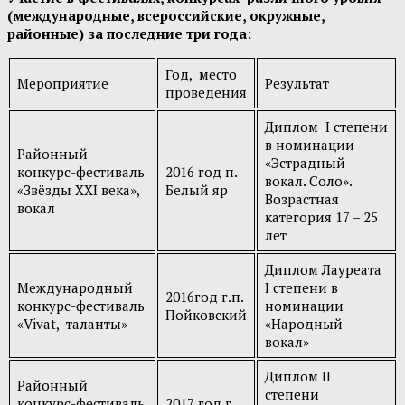
(международные, всероссийские, окружные,
районные) за последние три года:
Год, место
Мероприятие
Результат
проведения
Диплом I степени
в номинации
Районный
«Эстрадный
конкурс-фестиваль
2016 год п.
вокал. Соло».
«Звёзды XXI века»,
Белый яр
Возрастная
вокал
категория 17 – 25
лет
Диплом Лауреата
Международный
I степени в
2016год г.п.
конкурс-фестиваль
номинации
Пойковский
«Vivat, таланты»
«Народный
вокал»
Диплом II
Районный
степени
конкурс-фестиваль
2017 год г.