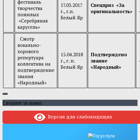
фестиваль
17.03.2017
Спецприз
«За
творчества
г., г.п.
оригинальность»
пожилых
Белый Яр
«Серебряная
карусель»
Смотр
вокально-
хорового
15.04.2018
Подтверждено
репертуара
г., г. п.
звание
коллектива на
Белый Яр
«Народный»
подтверждение
звания
«Народный»
Следите за нами:
Версия для слабовидящих