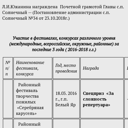
Л.И.Южанина награждена Почетной грамотой Главы с.п.
Солнечный — (Постановление администрации с.п.
Солнечный №34 от 23.10.2018г.)
Участие в фестивалях, конкурсах различного уровня
(международные, всероссийские, окружные, районные) за
последние 3 года ( 2016-2018 г.г.)
№
Наименование
Год, место
п/
фестиваля,
Награда
проведения
п
конкурса
Районный
фестиваль
18.03. 2016
Спецприз
«За
творчества
г., г.п.
сложность
пожилых
Белый Яр
репертуара»
«Серебряная
карусель»
Районный