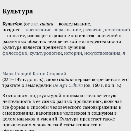
Культура
Культу́ра
(от
лат.
cultura
— возделывание,
позднее —
воспитание
,
образование
,
развитие
,
почитание
)
— понятие, имеющее огромное количество значений в
различных областях человеческой жизнедеятельности.
Культура является предметом зучения
философии
,
культурологии
,
истории
,
искусствознания
,
л
Марк Порций Катон Старший
(234—149 г. до н. э.), слово
cultura
впервые встречается в его
трактате о земледелии
De Agri Cultura
(ок. 160 г. до н. э.)
В основном, под культурой понимают человеческую
деятельность в её самых разных проявлениях, включая
все формы и способы человеческого самовыражения и
самопознания, накопление человеком и социумом в
целом навыков и умений. Культура предстает также
проявлением человеческой субъективности и
объективности