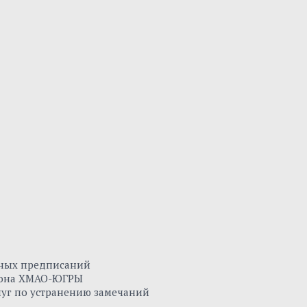
нных предписаний
айона ХМАО-ЮГРЫ
луг по устранению замечаний