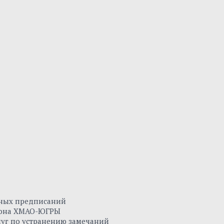
нных предписаний
айона ХМАО-ЮГРЫ
луг по устранению замечаний