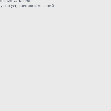
айона ХМАО-ЮГРЫ
луг по устранению замечаний