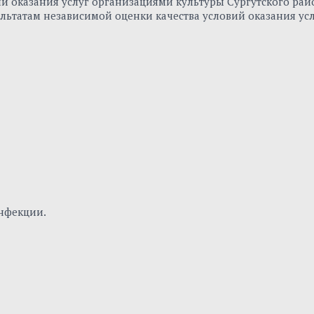
вий оказания услуг организациями культуры Сургутского р
льтатам независимой оценки качества условий оказания ус
нфекции.