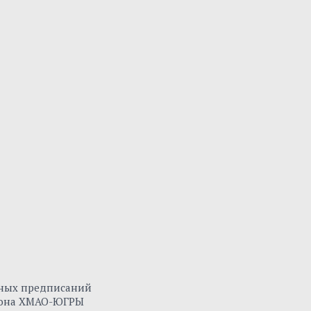
нных предписаний
айона ХМАО-ЮГРЫ