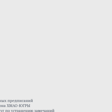
нных предписаний
айона ХМАО-ЮГРЫ
луг по устранению замечаний