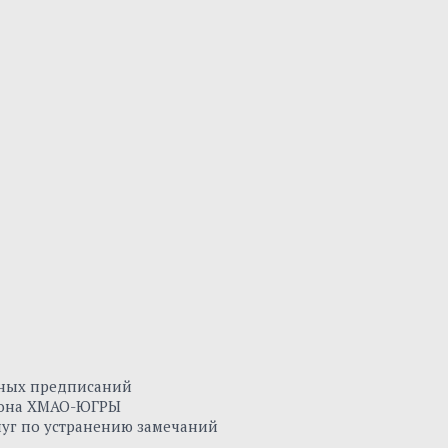
нных предписаний
айона ХМАО-ЮГРЫ
луг по устранению замечаний