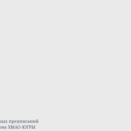
нных предписаний
айона ХМАО-ЮГРЫ