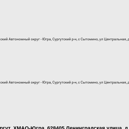
ргут, ХМАО-Югра, 628405 Ленинградская улица, д.