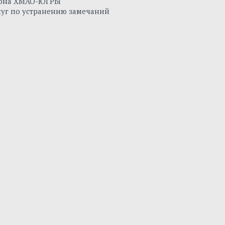
айона ХМАО-ЮГРЫ
луг по устранению замечаний