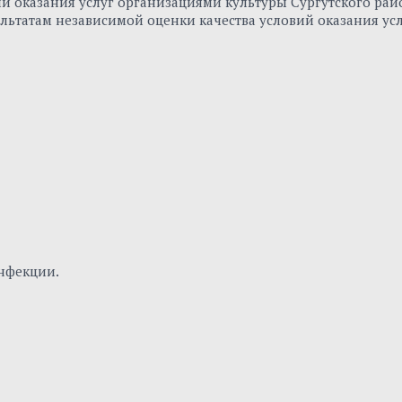
вий оказания услуг организациями культуры Сургутского р
льтатам независимой оценки качества условий оказания ус
нфекции.