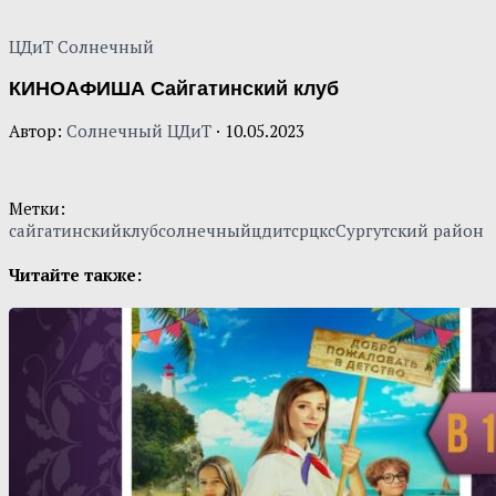
ЦДиТ Солнечный
КИНОАФИША Сайгатинский клуб
Автор:
Солнечный ЦДиТ
·
10.05.2023
Метки:
сайгатинскийклуб
солнечныйцдит
срцкс
Сургутский район
Читайте также: