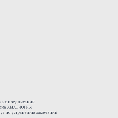
нных предписаний
айона ХМАО-ЮГРЫ
луг по устранению замечаний