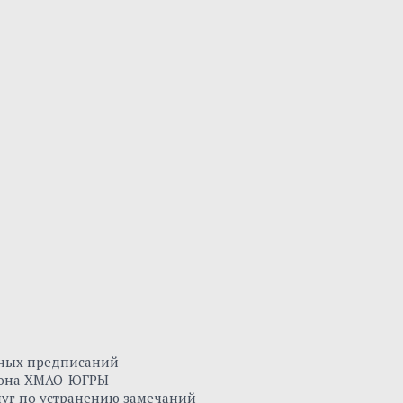
нных предписаний
айона ХМАО-ЮГРЫ
луг по устранению замечаний