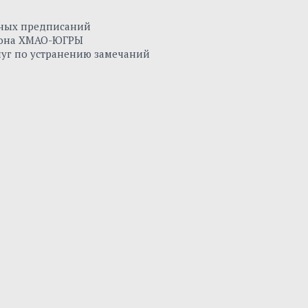
нных предписаний
айона ХМАО-ЮГРЫ
луг по устранению замечаний