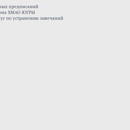
нных предписаний
айона ХМАО-ЮГРЫ
луг по устранению замечаний