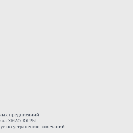
нных предписаний
айона ХМАО-ЮГРЫ
луг по устранению замечаний