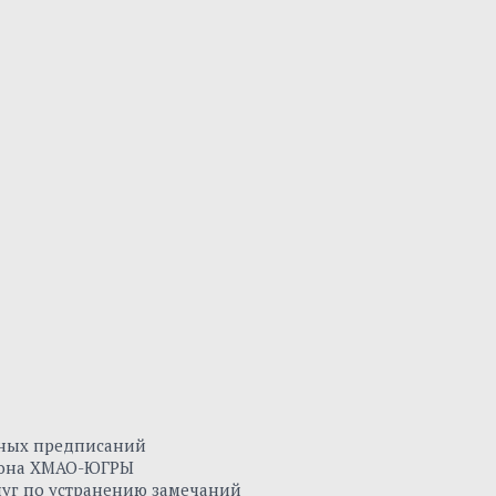
нных предписаний
айона ХМАО-ЮГРЫ
луг по устранению замечаний