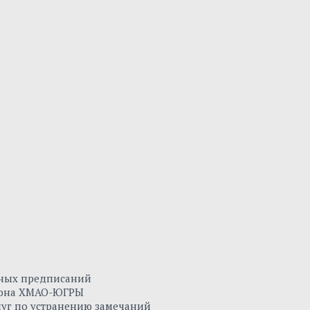
нных предписаний
айона ХМАО-ЮГРЫ
луг по устранению замечаний