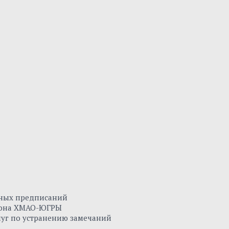
нных предписаний
айона ХМАО-ЮГРЫ
луг по устранению замечаний