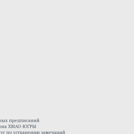
нных предписаний
айона ХМАО-ЮГРЫ
луг по устранению замечаний