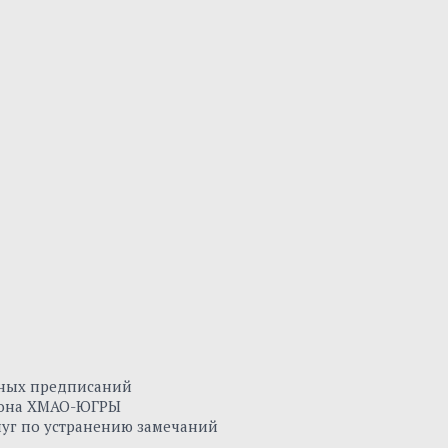
нных предписаний
айона ХМАО-ЮГРЫ
луг по устранению замечаний