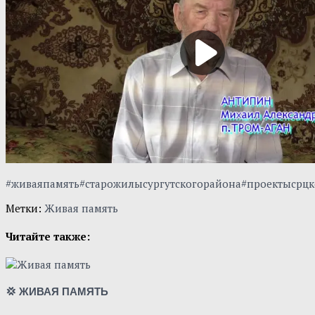
#живаяпамять#старожилысургутскогорайона#проектысрц
Метки:
Живая память
Читайте также:
💢 ЖИВАЯ ПАМЯТЬ