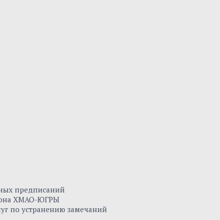
нных предписаний
айона ХМАО-ЮГРЫ
луг по устранению замечаний