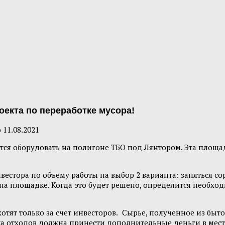
оекта по переработке мусора!
о
11.08.2021
ся оборудовать на полигоне ТБО под Лянтором. Эта площад
вестора по объему работы на выбор 2 варианта: заняться с
ь на площадке. Когда это будет решено, определится необхо
отят только за счет инвесторов.
Сырье, полученное из быто
а отходов должна принести дополнительные деньги в местн