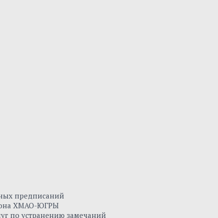
нных предписаний
айона ХМАО-ЮГРЫ
луг по устранению замечаний