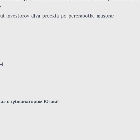
.
hhut-investorov-dlya-proekta-po-pererabotke-musora/
»!
ки» с губернатором Югры!