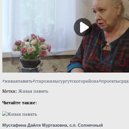
#живаяпамять#старожилысургутскогорайона#проектысрц
Метки:
Живая память
Читайте также:
Мустафина Дайля Муртазовна, с.п. Солнечный