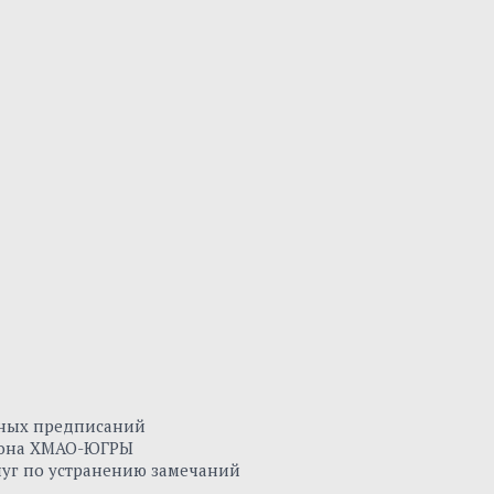
нных предписаний
айона ХМАО-ЮГРЫ
луг по устранению замечаний