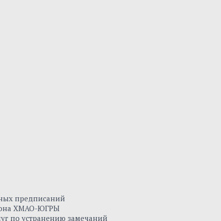
нных предписаний
айона ХМАО-ЮГРЫ
луг по устранению замечаний