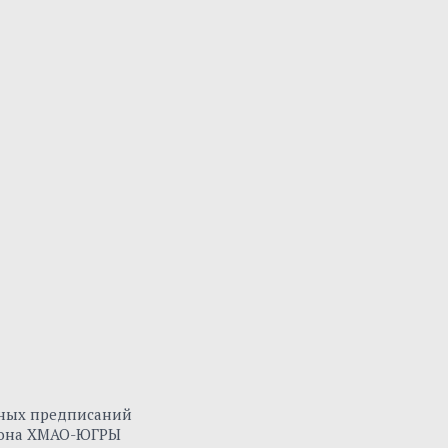
нных предписаний
айона ХМАО-ЮГРЫ