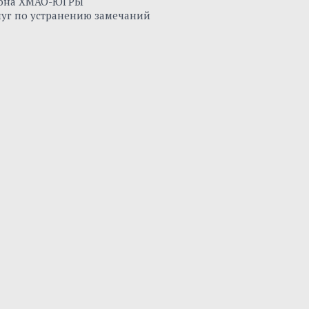
айона ХМАО-ЮГРЫ
луг по устранению замечаний