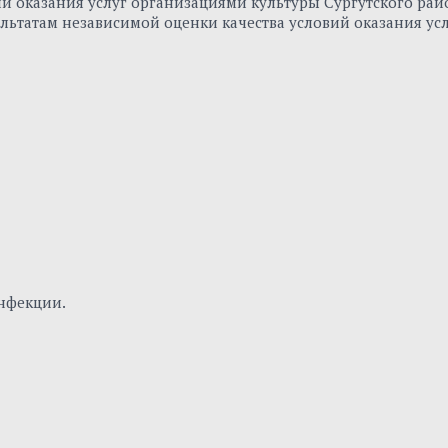
вий оказания услуг организациями культуры Сургутского р
льтатам независимой оценки качества условий оказания ус
нфекции.