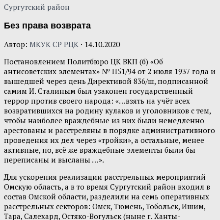
Сургутский район
Без права возврата
Автор:
МКУК СР РЦК
·
14.10.2020
Постановлением Политбюро ЦК ВКП (б) «Об
антисоветских элементах» № П51/94 от 2 июля 1937 года и
вышедшей через день Директивой 836/ш, подписанной
самим И. Сталиным был узаконен государственный
террор против своего народа: «…взять на учёт всех
возвратившихся на родину кулаков и уголовников с тем,
чтобы наиболее враждебные из них были немедленно
арестованы и расстреляны в порядке административного
проведения их дел через «тройки», а остальные, менее
активные, но, всё же враждебные элементы были бы
переписаны и высланы …».
Для ускорения реализации расстрельных мероприятий
Омскую область, а в то время Сургутский район входил в
состав Омской области, разделили на семь оперативных
расстрельных секторов: Омск, Тюмень, Тобольск, Ишим,
Тара, Салехард, Остяко-Вогульск (ныне г. Ханты-