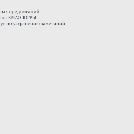
нных предписаний
айона ХМАО-ЮГРЫ
луг по устранению замечаний