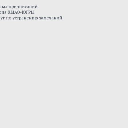
нных предписаний
айона ХМАО-ЮГРЫ
луг по устранению замечаний