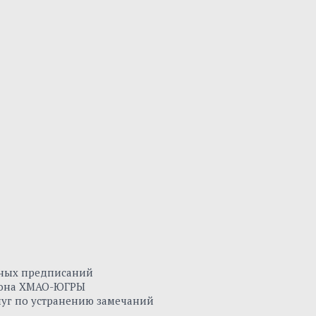
нных предписаний
айона ХМАО-ЮГРЫ
луг по устранению замечаний