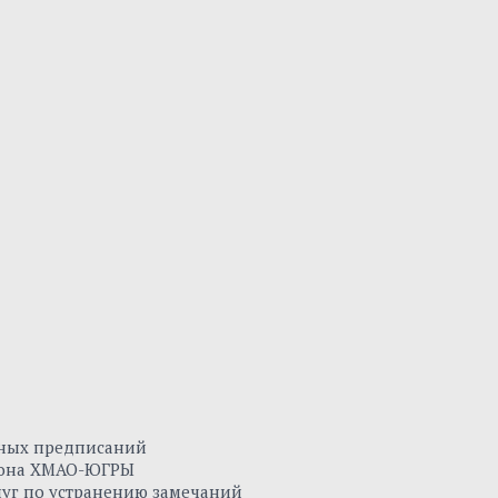
нных предписаний
айона ХМАО-ЮГРЫ
луг по устранению замечаний