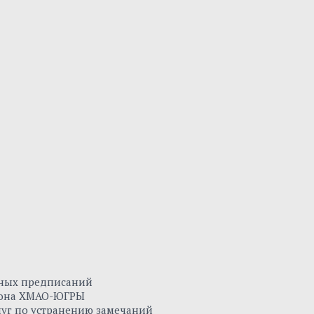
нных предписаний
айона ХМАО-ЮГРЫ
луг по устранению замечаний