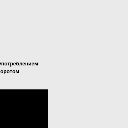
оупотреблением
боротом