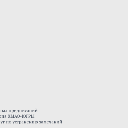
нных предписаний
айона ХМАО-ЮГРЫ
луг по устранению замечаний