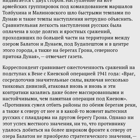
армейских группировок под командованием маршалов
Толбухина и Малиновского шло быстрыми темпами по
Дунаю и такие темпы наступления нетрудно объяснить.
Сравнительная легкость наступления русских была
оплачена в ходе долгих и яростных сражений,
проходивших по большей части на территории между
озером Балатон и Дунаем, под Будапештом и в центре
этого города, а также на берегах Грона, северного
притока Дуная», — отмечает газета.
Корреспондент сравнивает ожесточенность сражений на
подступах к Вене с Киевской операцией 1941 года: «Враг,
сосредоточив значительные силы, включая несколько
танковых дивизий, атаковал вновь и вновь и эти
контратаки казались даже более массированными и
настойчивыми, чем памятная операция под Киевом».
«Противник сумел отбить районы по обеим берегам реки,
а также к северу от нее и в какой-то момент вытеснил
русских с плацдарма на другом берегу Грона. Однако ни
этот успех местного значения, ни то, что противнику
удалось добиться на более широком фронте к северу от
озера Балатон не приобрело стратегического значения, —