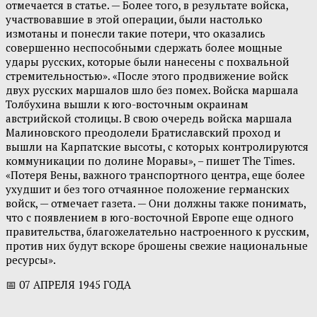
отмечается в статье. — Более того, в результате войска,
участвовавшие в этой операции, были настолько
измотаны и понесли такие потери, что оказались
совершенно неспособными сдержать более мощные
удары русских, которые были нанесены с похвальной
стремительностью». «После этого продвижение войск
двух русских маршалов шло без помех. Войска маршала
Толбухина вышли к юго-восточным окраинам
австрийской столицы. В свою очередь войска маршала
Малиновского преодолели Братиславский проход и
вышли на Карпатские высоты, с которых контролируются
коммуникации по долине Моравы», – пишет The Times.
«Потеря Вены, важного транспортного центра, еще более
ухудшит и без того отчаянное положение германских
войск, — отмечает газета. — Они должны также понимать,
что с появлением в юго-восточной Европе еще одного
правительства, благожелательно настроенного к русским,
против них будут вскоре брошены свежие национальные
ресурсы».
📅 07 АПРЕЛЯ 1945 ГОДА