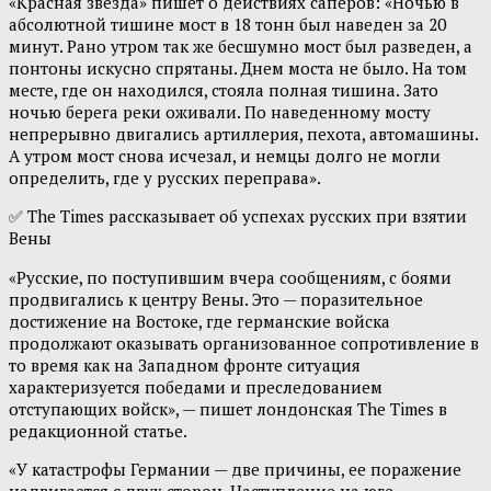
«Красная звезда» пишет о действиях саперов: «Ночью в
абсолютной тишине мост в 18 тонн был наведен за 20
минут. Рано утром так же бесшумно мост был разведен, а
понтоны искусно спрятаны. Днем моста не было. На том
месте, где он находился, стояла полная тишина. Зато
ночью берега реки оживали. По наведенному мосту
непрерывно двигались артиллерия, пехота, автомашины.
А утром мост снова исчезал, и немцы долго не могли
определить, где у русских переправа».
✅ The Times рассказывает об успехах русских при взятии
Вены
«Русские, по поступившим вчера сообщениям, с боями
продвигались к центру Вены. Это — поразительное
достижение на Востоке, где германские войска
продолжают оказывать организованное сопротивление в
то время как на Западном фронте ситуация
характеризуется победами и преследованием
отступающих войск», — пишет лондонская The Times в
редакционной статье.
«У катастрофы Германии — две причины, ее поражение
надвигается с двух сторон. Наступление на юге