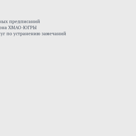
нных предписаний
айона ХМАО-ЮГРЫ
луг по устранению замечаний