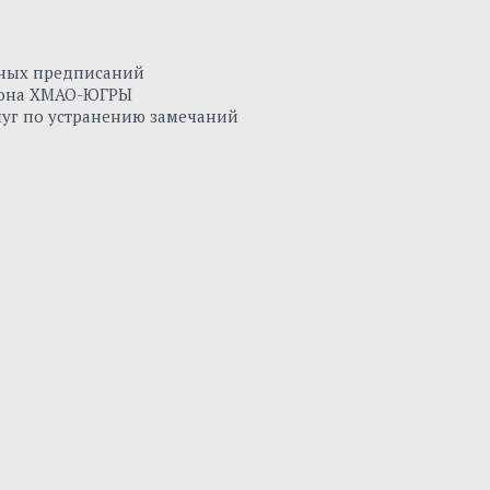
нных предписаний
айона ХМАО-ЮГРЫ
луг по устранению замечаний