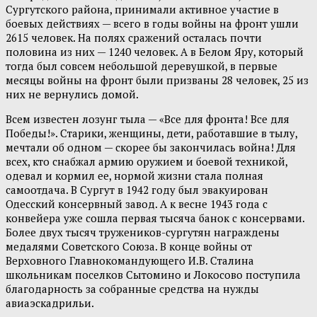
Сургутского района, принимали активное участие в
боевых действиях — всего в годы войны на фронт ушли
2615 человек. На полях сражений осталась почти
половина из них — 1240 человек. А в Белом Яру, который
тогда был совсем небольшой деревушкой, в первые
месяцы войны на фронт были призваны 28 человек, 25 из
них не вернулись домой.
Всем известен лозунг тыла — «Все для фронта! Все для
Победы!». Старики, женщины, дети, работавшие в тылу,
мечтали об одном — скорее бы закончилась война! Для
всех, кто снабжал армию оружием и боевой техникой,
одевал и кормил ее, нормой жизни стала полная
самоотдача. В Сургут в 1942 году был эвакуирован
Одесский консервный завод. А к весне 1943 года с
конвейера уже сошла первая тысяча банок с консервами.
Более двух тысяч тружеников-сургутян награждены
медалями Советского Союза. В конце войны от
Верховного Главнокомандующего И.В. Сталина
школьникам поселков Сытомино и Локосово поступила
благодарность за собранные средства на нужды
авиаэскадрильи.