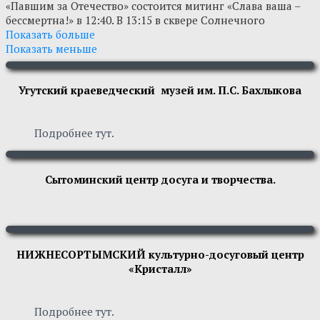
«Павшим за Отечество» состоится митинг «Слава ваша –
бессмертна!» в 12:40. В 13:15 в сквере Солнечного
начнется концертная программа «Нам нужен мир – тебе и
Показать больше
мне!». Любители спорта смогут поучаствовать в массовом
Показать меньше
забеге на 1418 метров, будет организована детская
игровая программа. На время праздничных мероприятий
Угутский краеведческий музей им. П.С. Бахлыкова
будет ограничен проезд по нескольким улицам
Солнечного. Подробную информацию о перекрытии
можно найти на сайте
www.sp-sun.ru
Подробнее тут.
#Солнечный
#СургутскийРайон
#ДеньПобеды
#Афиша9мая
Сытоминский центр досуга и творчества.
НИЖНЕСОРТЫМСКИЙ культурно-досуговый центр
«Кристалл»
Подробнее тут.