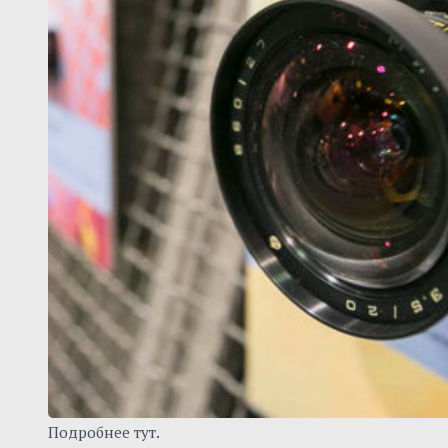
(возложение венков, цветов к Вечному огню),
посвященное Дню Победы 1941-1945 годов Мемориал
Славы, ул. Гагарина.
11.00 —
Легкоатлетическая эстафета, посвященная Дню
победы в Великой отечественной войне 1941-1945 годов,
на призы газеты «Сургутская трибуна». Старт- ул.
Энгельса, тел. 36-50-55
11.00-18.00
– акция «Читающий автобус» (чтение
произведений о Великой Отечественной войне.
Пассажиры одного из автобусов, следующих по маршруту
№ 47, смогут принять участие в громких чтениях стихов о
войне, узнают о сургутянах-фронтовиках), 0+. Место
проведения: универсальная библиотека № 3 на
площадке автобуса городского маршрута № 47. Тел.: 35-
05-90. Вход свободный
12.00
—
концерт солдатской песни
.
Мемориал Славы,
ул. Гагарина.
12.00 – народное гуляние, праздничный концерт «Во
Славу Великой Победы»,
посвящённые празднованию
Дня Победы в Великой Отечественной войне, 0+.
Площадь МАУ «Сургутская филармония», ул. Энгельса, 18.
Вход свободный.
Подробнее тут.
12.00
—
праздничная программа «Слава