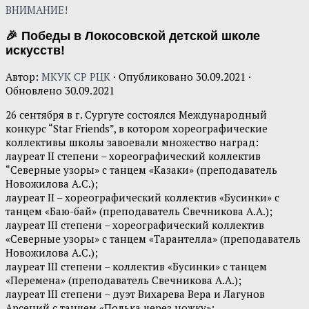
ВНИМАНИЕ!
🎉 Победы в Локосовской детской школе
искусств!
Автор:
МКУК СР РЦК
· Опубликовано
30.09.2021
·
Обновлено
30.09.2021
26 сентября в г. Сургуте состоялся Международный
конкурс “Star Friends”, в котором хореографические
коллективы школы завоевали множество наград:
лауреат II степени – хореографический коллектив
“Северные узоры» с танцем «Казаки» (преподаватель
Новожилова А.С.);
лауреат II – хореографический коллектив «Бусинки» с
танцем «Баю-бай» (преподаватель Свечникова А.А.);
лауреат III степени – хореографический коллектив
«Северные узоры» с танцем «Тарантелла» (преподаватель
Новожилова А.С.);
лауреат III степени – коллектив «Бусинки» с танцем
«Перемена» (преподаватель Свечникова А.А.);
лауреат III степени – дуэт Вихарева Вера и Лагунов
Арсений с танцем «Полька через ножку»;