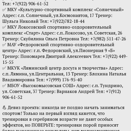
Тел: +7(922) 906-61-52
✅ МКУ «Культурно-спортивный комплекс «Солнечный»
Адрес: с.п. Солнечный, ул.Космонавтов, 17 Тренер:
Шульга Николай Тел: +7(922)782-18-44
✅ МКУ Локосовский спортивно-оздоровительный
комплекс «Старт» Адрес: с.п. Локосово, ул. Советская, 26
Тренер: Скубилина Ольга Петровна Тел: +7(982) 511-47-26
✅ МАУ «Федоровский спортивно-оздоровительный
центр» Адрес: г.п. Федоровский, ул.Пионерная 9 «Б»
Тренер: Пономарев Дмитрий Алексеевич Тел: +7(922) 449-
15-55
✅ МКУК «Ляминский центр досуга и творчества» Адрес:
с.п. Лямина, ул.Центральная, 13 Тренер: Блохина Наталья
Владимировна Тел: +7(999) 176-95-40
✅ МБОУ «Высокомысовская СОШ» Адрес: с.п. Тундрино,
ул. Советская, 37 Тренер: Варнаков Андрей Тел: +7(912)
906-61-52
💪 Девиз проекта: никогда не поздно начать заниматься
спортом! Только на первый взгляд кажется, что
тренировки в серебряном возрасте не дают особых
эффектов, но ПОВЕРЬТЕ: тренировки порой приносят
более выраженные результаты, чем медикаментозная