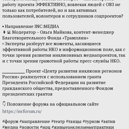
работу проекта ЭФФЕКТИВНО, вовлекая людей с ОВЗ не
только как потребителей, но и как активных
пользователей, волонтеров и сотрудников соцпроектов?
▪ Направление INC:МЕДИА
👩‍💻 Модератор – Ольга Майкова, контент-менеджер
Благотворительного Фонда «Трамплин»
▫ Эксперты разберут все моменты, касающиеся
эффективной работы НКО в информационном поле, как с
точки зрения развития инклюзивных медиапроектов, так
и с точки зрения грамотной работы пресс-службы НКО.
_____________
Проект «Центр развития инклюзии регионов
России» реализуется с использованием гранта
Президента Российской Федерации на развитие
гражданского общества, предоставленного Фондом
президентских грантов
👇 Положение форума на официальном сайте
https://incforum.ru/
#форум #направление #театр #танцы #туризм #актив
#медиа #новости #ирц #живые
инклюзивные
практики