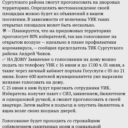
Сургутского района смогут проголосовать на дворовых
территориях. Определить местонахождение своей
площадки можно будет из объявлений в вашем
поселении. В зависимости от величины УИК таких
открытых площадок может быть несколько.
💬 — Планируется, что на придомовых территориях
проголосует 80% избирателей, так как голосование на
открытом воздухе — идеально в плане профилактики
коронавируса, — сообщил председатель ТИК Сургутского
района Андрей Чижов.
✅ НА ДОМУ Заявление о голосовании на дому можно
подать по телефону УИК с 16 июня и до 17.00 ч. 01 июля, а
также через личный кабинет портала Госуслуги с 05 по 21
июня. Более 600 жителей муниципалитета уже выразили
желание голосовать на дому.
С 25 июня к ним будут приезжать сотрудники УИК.
Избиратель получит пакет с СИЗ, заявлением, бюллетенем
и одноразовой ручкой, и сможет проголосовать в своей
квартире. Затем выйти в подъезд и опустить бюллетень в
ящик возле своих входных дверей.
Голосование будет проходить со строжайшим
соблюдением санитарных норм и социальной