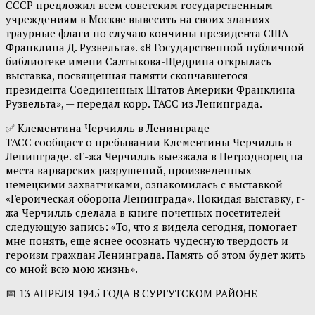
СССР предложил всем советским государственным
учреждениям в Москве вывесить на своих зданиях
траурные флаги по случаю кончины президента США
Франклина Д. Рузвельта». «В Государственной публичной
библиотеке имени Салтыкова-Щедрина открылась
выставка, посвященная памяти скончавшегося
президента Соединенных Штатов Америки Франклина
Рузвельта», — передал корр. ТАСС из Ленинграда.
✅ Клементина Черчилль в Ленинграде
ТАСС сообщает о пребывании Клементины Черчилль в
Ленинграде. «Г-жа Черчилль выезжала в Петродворец на
места варварских разрушений, произведенных
немецкими захватчиками, ознакомилась с выставкой
«Героическая оборона Ленинграда». Покидая выставку, г-
жа Черчилль сделала в книге почетных посетителей
следующую запись: «То, что я видела сегодня, помогает
мне понять, еще яснее осознать чудесную твердость и
героизм граждан Ленинграда. Память об этом будет жить
со мной всю мою жизнь».
📅 13 АПРЕЛЯ 1945 ГОДА В СУРГУТСКОМ РАЙОНЕ