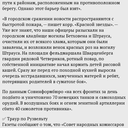
пути к районам, расположенным на противоположном
берегу. Однако этот барьер был взят».
«В городском сражении новости распространяются с
быстротой пожара, — пишет корр. «Красной звезды». —
Уже все знают, что наши офицеры разыскали на
городском кладбище могилы Бетховена и Штрауса,
очистили их от всякого хлама, которым они были
завалены, и возложили венок красных роз на могилу
Штрауса. На площади фельдмаршала Шварценберга
гвардии рядовой Четвериков, ротный повар, по
собственной инициативе начал кормить детей рисовой
кашей. Сразу же перед его походной кухней выросла
очередь исстрадавшихся, замученных матерей и ребят,
потерявших родителей в суматохе боя».
По данным Совинформбюро «на всех фронтах за день
подбито и уничтожено 70 немецких танков и самоходных
орудий. В воздушных боях и огнем зенитной артиллерии
сбито 40 самолетов противника».
✅ Траур по Рузвельту
Газеты сообщают о том, что «Совет народных комиссаров