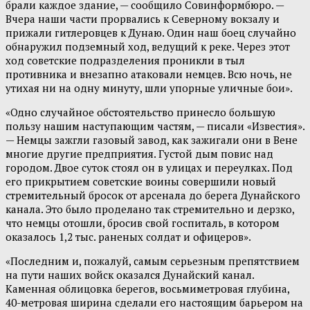
брали каждое здание, — сообщило Совинформбюро. —
Вчера наши части прорвались к Северному вокзалу и
прижали гитлеровцев к Дунаю. Один наш боец случайно
обнаружил подземный ход, ведущий к реке. Через этот
ход советские подразделения проникли в тыл
противника и внезапно атаковали немцев. Всю ночь, не
утихая ни на одну минуту, шли упорные уличные бои».
«Одно случайное обстоятельство принесло большую
пользу нашим наступающим частям, — писали «Известия».
— Немцы зажгли газовый завод, как зажигали они в Вене
многие другие предприятия. Густой дым повис над
городом. Двое суток стоял он в улицах и переулках. Под
его прикрытием советские воины совершили новый
стремительный бросок от арсенала до берега Дунайского
канала. Это было проделано так стремительно и дерзко,
что немцы отошли, бросив свой госпиталь, в котором
оказалось 1,2 тыс. раненых солдат и офицеров».
«Последним и, пожалуй, самым серьезным препятствием
на пути наших войск оказался Дунайский канал.
Каменная облицовка берегов, восьмиметровая глубина,
40-метровая ширина сделали его настоящим барьером на