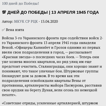
100 дней до Победы!
💯 ДНЕЙ ДО ПОБЕДЫ | 13 АПРЕЛЯ 1945 ГОДА
Автор:
МКУК СР РЦК
·
13.04.2020
✅ Вена взята
Войска 3-го Украинского фронта при содействии войск 2-
го Украинского фронта 13 апреля 1945 года овладели
Веной. «Офицеры Калинбет и Грозов одними из первых
ввели свои подразделения в город, — рассказывает
«Красная звезда» о последних часах боев. — Теперь они
уже хозяева многих кварталов, но ряд улиц им еще
предстоит очистить. Сталинградцы, они хорошо знают и
понимают, что такое уличные бои. Штурмовые группы
блокируют дом за домом. В то время как эти
подразделения освобождали кварталы Вены от
противника, артиллеристы майора Пасмурова, расставив
свои орудия на берегу Дуная, вели огонь по немецкой
пехоте».
«Советские отряды, усиленные артиллерией, штурмом